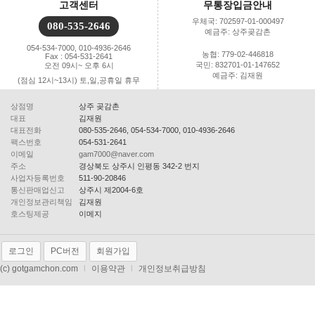
고객센터
무통장입금안내
우체국: 702597-01-000497
080-535-2646
예금주: 상주곶감촌
054-534-7000, 010-4936-2646
농협: 779-02-446818
Fax : 054-531-2641
국민: 832701-01-147652
오전 09시~ 오후 6시
예금주: 김재원
(점심 12시~13시) 토,일,공휴일 휴무
상점명
상주 곶감촌
대표
김재원
대표전화
080-535-2646, 054-534-7000, 010-4936-2646
팩스번호
054-531-2641
이메일
gam7000@naver.com
주소
경상북도 상주시 인평동 342-2 번지
사업자등록번호
511-90-20846
통신판매업신고
상주시 제2004-6호
개인정보관리책임
김재원
호스팅제공
이메지
로그인
PC버전
회원가입
(c) gotgamchon.com
l
이용약관
l
개인정보취급방침