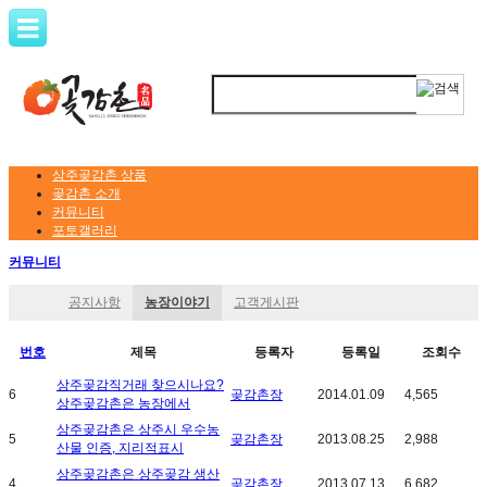
상주곶감촌 상품
곶감촌 소개
커뮤니티
포토갤러리
커뮤니티
공지사항
농장이야기
고객게시판
번호
제목
등록자
등록일
조회수
상주곶감직거래 찾으시나요?
6
곶감촌장
2014.01.09
4,565
상주곶감촌은 농장에서
상주곶감촌은 상주시 우수농
5
곶감촌장
2013.08.25
2,988
산물 인증, 지리적표시
상주곶감촌은 상주곶감 생산
4
곶감촌장
2013.07.13
6,682