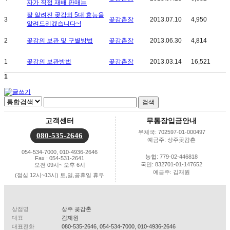
자가 직접 재배 판매는
잘 알려진 곶감의 5대 효능을
3
곶감촌장
2013.07.10
4,950
알려드리겠습니다~!
2
곶감의 보관 및 구별방법
곶감촌장
2013.06.30
4,814
1
곶감의 보관방법
곶감촌장
2013.03.14
16,521
1
고객센터
무통장입금안내
우체국: 702597-01-000497
080-535-2646
예금주: 상주곶감촌
054-534-7000, 010-4936-2646
농협: 779-02-446818
Fax : 054-531-2641
국민: 832701-01-147652
오전 09시~ 오후 6시
예금주: 김재원
(점심 12시~13시) 토,일,공휴일 휴무
상점명
상주 곶감촌
대표
김재원
대표전화
080-535-2646, 054-534-7000, 010-4936-2646