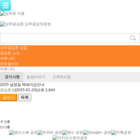
상주곶감촌 상품
곶감촌 소개
커뮤니티
포토갤러리
커뮤니티
공지사항
농장이야기
고객게시판
2025 설명절 택배마감안내
곶감촌장
|
2025-01-20
|
조회 2,944
글쓰기
목록
추천
0
반대
0