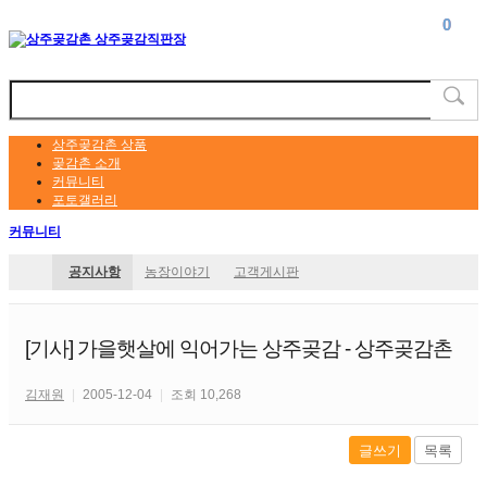
0
0
상주곶감촌 상품
곶감촌 소개
커뮤니티
포토갤러리
커뮤니티
공지사항
농장이야기
고객게시판
[기사] 가을햇살에 익어가는 상주곶감 - 상주곶감촌
김재원
|
2005-12-04
|
조회 10,268
글쓰기
목록