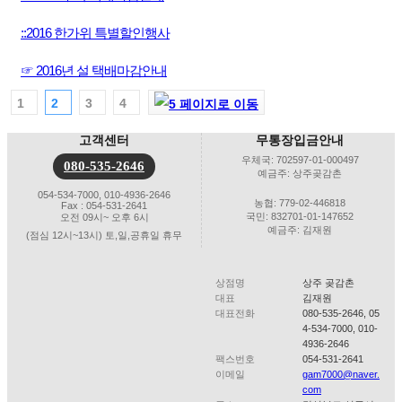
::2016 한가위 특별할인행사
☞ 2016년 설 택배마감안내
1
2
3
4
고객센터
무통장입금안내
우체국: 702597-01-000497
080-535-2646
예금주: 상주곶감촌
054-534-7000, 010-4936-2646
농협: 779-02-446818
Fax : 054-531-2641
국민: 832701-01-147652
오전 09시~ 오후 6시
예금주: 김재원
(점심 12시~13시) 토,일,공휴일 휴무
상점명
상주 곶감촌
대표
김재원
대표전화
080-535-2646, 05
4-534-7000, 010-
4936-2646
팩스번호
054-531-2641
이메일
gam7000@naver.
com